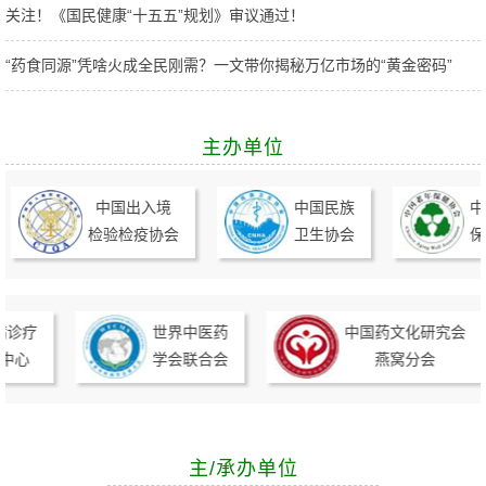
关注！《国民健康“十五五”规划》审议通过！
“药食同源”凭啥火成全民刚需？一文带你揭秘万亿市场的“黄金密码”
主办单位
中国出入境
中国民族
中国
检验检疫协会
卫生协会
保健
诊疗
世界中医药
中国药文化研究会
心
学会联合会
燕窝分会
主/承办单位