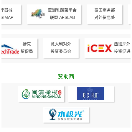
疗器械
亚洲乳酸菌学会
泰国商务部
MAP
联盟 AFSLAB
对外贸易处
捷克
意大利对外
西班牙外贸
贸促局
投资委员会
投资促进局
赞助商