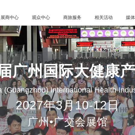
展商中心
观众中心
商旅服务
相关活动
媒体
35届广州国际大健康
 (Guangzhou) International Health Indu
2027年3月10-12日
广州•广交会展馆