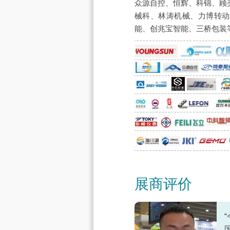
众源自控、恒辉、科锦、顾
械科、林涛机械、力博转动
能、创兆宝智能、三桥包装
展商评价