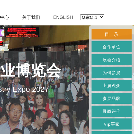
中心
关于我们
ENGLISH
目 录
合作单位
展会介绍
产业博览会
为何参展
上届观众
stry Expo 2027
参展品牌
展商评价
Vip买家