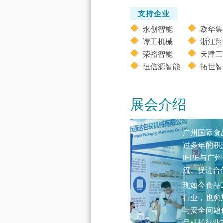
支持企业
永创智能
欧华集
谭工机械
浙江翔
荣裕智能
天津三
恒信源智能
拓世智
展会介绍
广州国际食
过多年的积
IFPE与广
流、促进合
现如今食品
行业，也愈
与安全问题
品机械行业