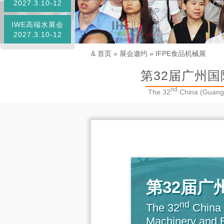
2027.3.10-12
IWE高端水展会
2027.3.10-12
&
首页
»
展会邀约
»
IFPE食品机械展
第32届广州国
nd
The 32
China (Guangz
第
32
届广
nd
The 32
China（
Machinery and 