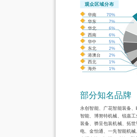
观众区域分布
华南
70%
华东
7%
华北
6%
西南
6%
华中
5%
东北
2%
港澳台
2%
西北
1%
海外
1%
部分知名品牌
永创智能、广花智能装备、
智能、博努特机械、锐嘉工
装备、骅呈包装机械、拓世
电、金怡通、一先智能机械