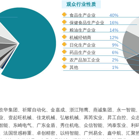
观众行业性质
食品生产企业
40%
保健食品生产企业
16%
粮油生产企业
14%
机械经销商
12%
日化生产企业
9%
药品生产企业
6%
农产品加工企业
2%
其他
1%
欧华集团、祈耀自动化、金嘉成、浙江翔鹰、燕诚集团、永一智能
业、壹起旺机械、佳龙机械、弘敏机械、苒芮实业、昇工自控、众
智能、东崎电气、广东金盾、秀仕机电、众信智能、鸿泰泵业、利
、法国世感称重、卓创精密、以特智能、广州易全、鑫中航、汇聚