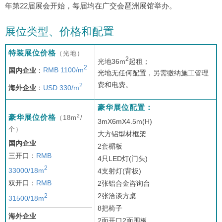
年第22届展会开始，每届均在广交会琶洲展馆举办。
展位类型、价格和配置
特装展位价格
（光地）
2
光地36m
起租；
2
国内企业
：
RMB 1100/m
光地无任何配置，另需缴纳施工管理
费和电费。
2
海外企业
：
USD 330/m
豪华展位配置：
2
豪华展位价格
（18m
/
3mX6mX4.5m(H)
个）
大方铝型材框架
国内企业
2套楣板
三开口：
RMB
4只LED灯(门头)
2
33000/18m
4支射灯(背板)
双开口：
RMB
2张铝合金咨询台
2张洽谈方桌
2
31500/18m
8把椅子
海外企业
2面开口2面围板