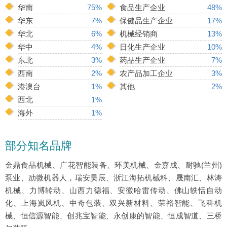
华南
75%
食品生产企业
48%
华东
7%
保健品生产企业
17%
华北
6%
机械经销商
13%
华中
4%
日化生产企业
10%
东北
3%
药品生产企业
7%
西南
2%
农产品加工企业
3%
港澳台
1%
其他
2%
西北
1%
海外
1%
部分知名品牌
金鼎食品机械、广花智能装备、环美机械、金嘉成、耐驰(兰州)
泵业、劢微机器人，瑞安昊辰、浙江海拓机械科、晟南汇、林涛
机械、力博转动、山西力德福、安徽哈雷传动、佛山轶恬自动
化、上海岚风机、中奇包装、双兴新材料、荣裕智能、飞科机
械、恒信源智能、创兆宝智能、永创康的智能、恒成智道、三桥