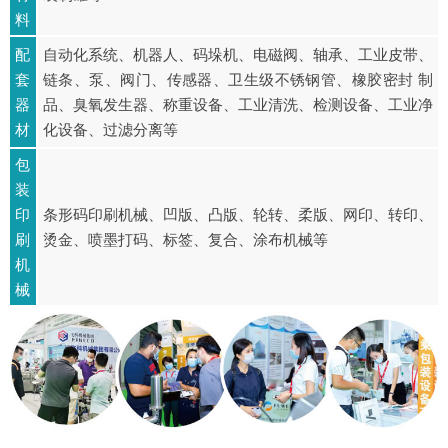
料
配
自动化系统、机器人、码垛机、电磁阀、轴承、工业皮带、
套
链条、泵、阀门、传感器、卫生级不锈钢管、橡胶密封 制
器
品、臭氧发生器、称重设备、工业清洗、检测设备、工业净
材
化设备、过滤分离等
包
装
印
条形码印刷机械、凹版、凸版、轮转、柔版、网印、转印、
刷
烫金、喷墨打码、标签、复合、涂布机械等
机
械