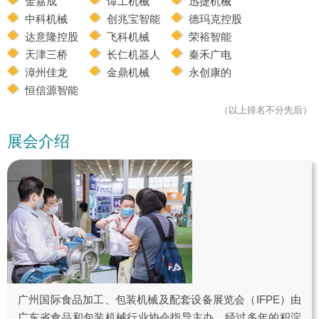
金嘉成
谭工机械
迅捷机械
中科机械
创兆宝智能
德玛克控股
达意隆控股
飞科机械
荣裕智能
天津三桥
长仁机器人
秦禾广电
漳州佳龙
金鼎机械
永创康的
恒信源智能
（以上排名不分先后）
展会介绍
广州国际食品加工、包装机械及配套设备展览会（IFPE）由
广东省食品和包装机械行业协会指导主办，经过多年的积淀