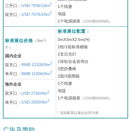
2
三开口：
USD 7936/18m
1个纸篓
2
地毯
双开口：
USD 7576/18m
1个电源插座
（220V限500W内）
标准展位配置：
3mX3mX2.5m(H)
2
标准展位价格
（9m
/
2组/1组标准楣板
个）
2支日光灯
国内企业
1张铝合金咨询台
2
双开口：
RMB 12100/9m
2把折叠椅
2
单开口：
RMB 11000/9m
2面/3面围板
1个纸篓
海外企业
地毯
2
双开口：
USD 2750/9m
1个电源插座
（220V限500W内）
2
单开口：
USD 2500/9m
* 实际配置以展会合同为准
广告及赞助