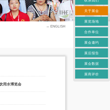
联系我们
关于展会
展览场地
→ ENGLISH
合作单位
展会邀约
展后报告
展会数据
展商评价
端饮用水博览会