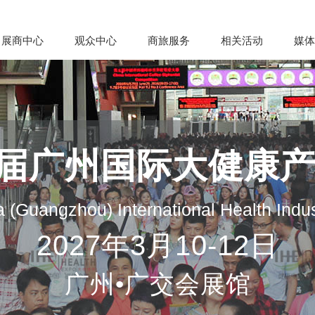
展商中心
观众中心
商旅服务
相关活动
媒体
35届广州国际大健康
 (Guangzhou) International Health Indu
2027年3月10-12日
广州•广交会展馆