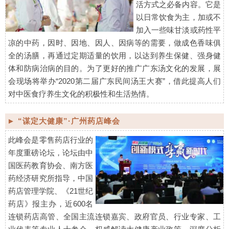
活方式之必备内容。它是
以日常饮食为主，加或不
加入一些味甘淡或药性平
凉的中药，因时、因地、因人、因病等的需要，做成色香味俱
全的汤膳，再通过定期适量的饮用，以达到养生保健、强身健
体和防病治病的目的。为了更好的推广广东汤文化的发展，展
会现场将举办“2020第二届广东民间汤王大赛”，借此提高人们
对中医食疗养生文化的积极性和生活热情。
► “谋定大健康”·广州药店峰会
此峰会是零售药店行业的
年度重磅论坛，论坛由中
国医药教育协会、南方医
药经济研究所指导，中国
药店管理学院、《21世纪
药店》报主办，近600名
连锁药店高管、全国主流连锁嘉宾、政府官员、行业专家、工