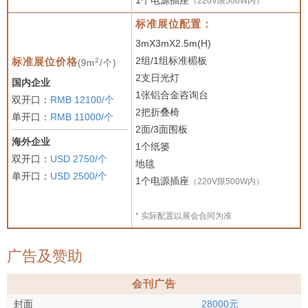
1个电源插座
（220V限500W内）
标准展位配置：
3mX3mX2.5m(H)
2组/1组标准楣板
2
标准展位价格
(9m
/个)
2支日光灯
国内企业
1张铝合金咨询台
双开口：
RMB 12100/个
2把折叠椅
单开口：
RMB 11000/个
2面/3面围板
海外企业
1个纸篓
双开口：
USD 2750/个
地毯
单开口：
USD 2500/个
1个电源插座
（220V限500W内）
* 实际配置以展会合同为准
广告及赞助
会刊广告
封面
28000元