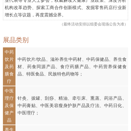
业代表等专业人士参会，权威解读大健康产业政策、深度分析
机构改革趋势、探索工商合作创新模式、发掘零售药店行业新
增长点等议题，再度震撼业界。
（最终活动安排以组委会现场公告为准）
展品类别
中药
饮片
中药饮片/饮品、滋补养生中药材、中药保健品、养生食
及药
材、药食同源产品、食疗药膳产品、中药营养保健食
膳食
品、特医食品、民族特色药物等；
疗
中医
理疗
针灸、拔罐、刮痧、精油、牵引床、熏蒸、药浴产品、
及保
中药膏贴、中医美容瘦身护肤产品及疗法、中药日化、
健产
中医理疗；
品
养生