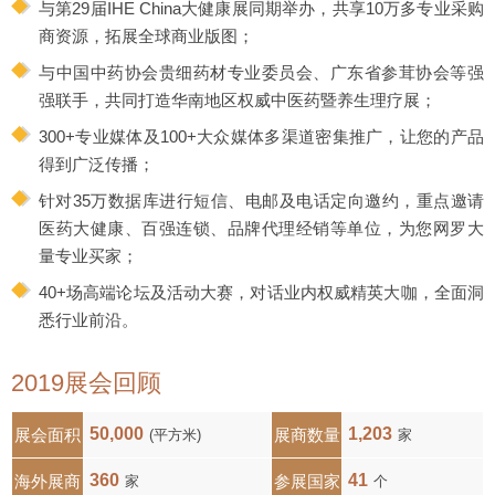
与第29届IHE China大健康展同期举办，共享10万多专业采购
商资源，拓展全球商业版图；
与中国中药协会贵细药材专业委员会、广东省参茸协会等强
强联手，共同打造华南地区权威中医药暨养生理疗展；
300+专业媒体及100+大众媒体多渠道密集推广，让您的产品
得到广泛传播；
针对35万数据库进行短信、电邮及电话定向邀约，重点邀请
医药大健康、百强连锁、品牌代理经销等单位，为您网罗大
量专业买家；
40+场高端论坛及活动大赛，对话业内权威精英大咖，全面洞
悉行业前沿。
2019展会回顾
50,000
1,203
展会面积
展商数量
(平方米)
家
360
41
海外展商
参展国家
家
个