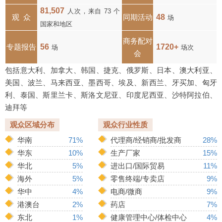
81,507
人次，来自 73 个
观 众
同期活动
48
场
国家和地区
商务配对
专题报告
56
1720+
场
场次
会
包括意大利、加拿大、韩国、捷克、俄罗斯、日本、澳大利亚、
美国、波兰、马来西亚、墨西哥、埃及、新西兰、牙买加、匈牙
利、泰国、斯里兰卡、斯洛文尼亚、印度尼西亚、沙特阿拉伯、
迪拜等
观众区域分布
观众行业性质
华南
71%
代理商/经销商/批发商
28%
华东
10%
生产厂家
15%
华北
5%
进出口/国际贸易
11%
海外
5%
零售终端/专卖店
9%
华中
4%
电商/微商
9%
港澳台
2%
药店
7%
东北
1%
健康管理中心/体检中心
4%