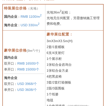
特装展位价格
（光地）
2
光地36m
起租；
2
国内企业
：
RMB 1100/m
光地无任何配置，另需缴纳施工管理
费和电费。
2
海外企业
：
USD 330/m
豪华展位配置：
3mX3mX3.5m(H)
2套/1套楣板
2
豪华展位价格
(9m
/个)
6支/4支射灯
国内企业
1个展示柜
双开口：
RMB 16500/个
1张铝合金咨询台
单开口：
RMB 15000/个
1张铝合金方桌
4把黑皮椅
海外企业
3套/2套灯箱侧板
双开口：
USD 3968/个
2面/3面围板
单开口：
USD 3608/个
1个纸篓
地毯