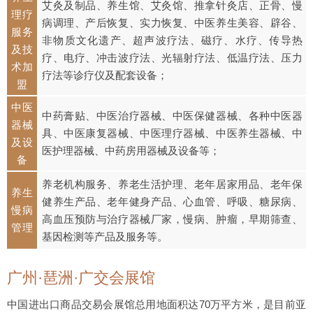
艾灸及制品、养生馆、艾灸馆、推拿针灸店、正骨、慢
理疗
病调理、产后恢复、实力恢复、中医养生美容、辟谷、
服务
非物质文化遗产、超声波疗法、磁疗、水疗、传导热
及技
疗、电疗、冲击波疗法、光辐射疗法、低温疗法、压力
术加
疗法等诊疗仪及配套设备；
盟
中医
中药膏贴、中医治疗器械、中医保健器械、各种中医器
器械
具、中医康复器械、中医理疗器械、中医养生器械、中
及设
医护理器械、中药房用器械及设备等；
备
养老机构服务、养老生活护理、老年居家用品、老年保
养生
健养生产品、老年健身产品、心血管、呼吸、糖尿病、
慢病
高血压预防与治疗器械厂家，慢病、肿瘤，早期筛查、
管理
基因检测等产品及服务等。
广州·琶洲·广交会展馆
中国进出口商品交易会展馆总用地面积达70万平方米，是目前亚