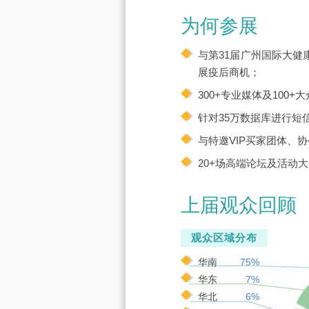
为何参展
与第31届广州国际大健
展疫后商机；
300+专业媒体及10
针对35万数据库进行短
与特邀VIP买家团体、
20+场高端论坛及活动
上届观众回顾
观众区域分布
华南
75%
华东
7%
华北
6%