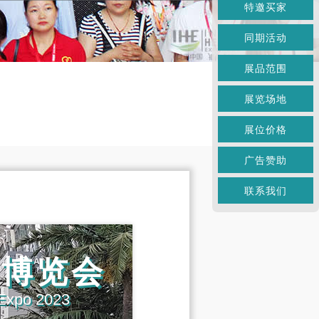
特邀买家
同期活动
展品范围
展览场地
展位价格
广告赞助
联系我们
械博览会
 Expo 2023