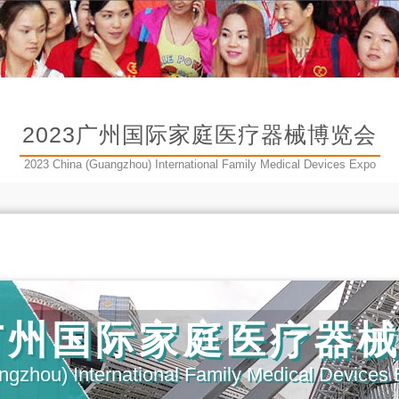
2023广州国际家庭医疗器械博览会
2023 China (Guangzhou) International Family Medical Devices Expo
3广州国际家庭医疗器
gzhou) International Family Medical Devices