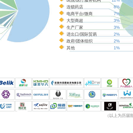
医院/医疗服务机构
11%
连锁药店
8%
电商平台/微商
7%
大型商超
3%
生产厂家
3%
进出口/国际贸易
2%
政府/团体组织
2%
其他
1%
（以上为历届