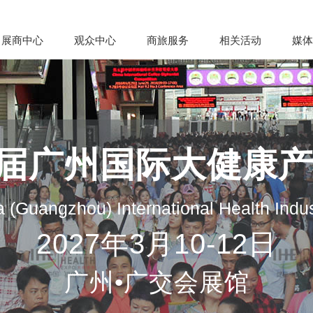
展商中心
观众中心
商旅服务
相关活动
媒体
35届广州国际大健康
 (Guangzhou) International Health Indu
2027年3月10-12日
广州•广交会展馆