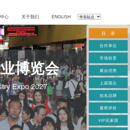
中心
关于我们
ENGLISH
目 录
合作单位
市场前景
产业博览会
展会优势
上届观众
stry Expo 2027
知名品牌
展商评价
VIP买家团