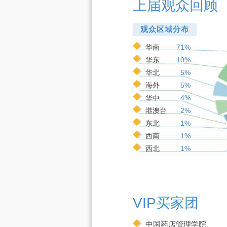
上届观众回顾
观众区域分布
华南
71%
华东
10%
华北
5%
海外
5%
华中
4%
港澳台
2%
东北
1%
西南
1%
西北
1%
VIP买家团
中国药店管理学院