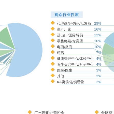
观众行业性质
代理商/经销商/批发商
29%
生产厂家
16%
进出口/国际贸易
12%
零售终端/专卖店
10%
电商/微商
10%
药店
7%
健康管理中心/体检中心
4%
养生美容中心/月子中心
4%
医院/医生
3%
其他
3%
KA卖场/连锁经营
2%
广州连锁经营协会
全球荟