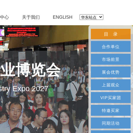
中心
关于我们
ENGLISH
目 录
合作单位
市场前景
产业博览会
展会优势
上届观众
stry Expo 2027
VIP买家团
特邀买家
同期活动