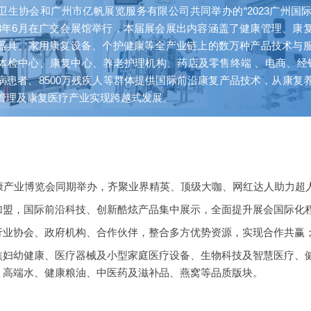
卫生协会和广州市亿帆展览服务有限公司共同举办的“2023广州国
023年6月在广交会展馆举行，本届展会展出内容涵盖了健康管理、康
器具、家用康复设备、个护健康等全产业链上的数万种产品技术与
体检中心、康复中心、养老护理机构、药店及零售终端 、电商、经
病患者、8500万残疾人等群体提供国际前沿康复产品技术，从康复
管理及康复医疗产业实现跨越式发展。
健康产业博览会同期举办，齐聚业界精英、顶级大咖、网红达人助力超
加盟，国际前沿科技、创新酷炫产品集中展示，全面提升展会国际化
行业协会、政府机构、合作伙伴，整合多方优势资源，实现合作共赢
焦妇幼健康、医疗器械及小型家庭医疗设备、生物科技及智慧医疗、
、高端水、健康粮油、中医药及滋补品、燕窝等品质版块。