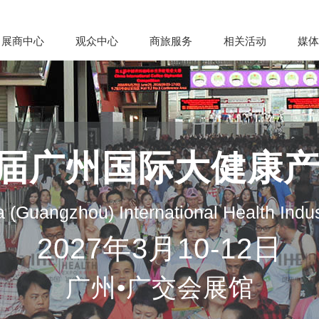
展商中心
观众中心
商旅服务
相关活动
媒体
35届广州国际大健康
 (Guangzhou) International Health Indu
2027年3月10-12日
广州•广交会展馆