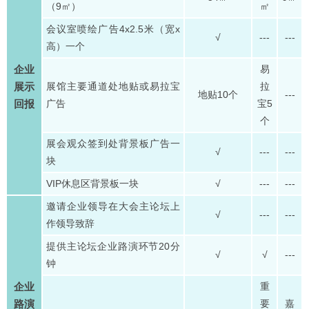
（9㎡）
㎡
会议室喷绘广告4x2.5米（宽x
√
---
---
高）一个
企业
易
展示
展馆主要通道处地贴或易拉宝
拉
地贴10个
---
回报
广告
宝5
个
展会观众签到处背景板广告一
√
---
---
块
VIP休息区背景板一块
√
---
---
邀请企业领导在大会主论坛上
√
---
---
作领导致辞
提供主论坛企业路演环节20分
√
√
---
钟
企业
重
路演
要
嘉