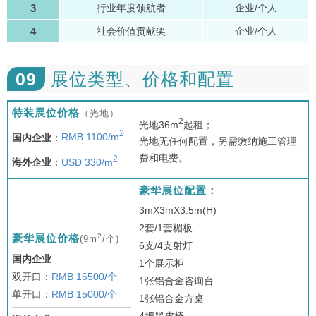
3
行业年度领航者
企业/个人
4
社会价值贡献奖
企业/个人
09
展位类型、价格和配置
特装展位价格
（光地）
2
光地36m
起租；
2
国内企业
：
RMB 1100/m
光地无任何配置，另需缴纳施工管理
费和电费。
2
海外企业
：
USD 330/m
豪华展位配置：
3mX3mX3.5m(H)
2套/1套楣板
2
豪华展位价格
(9m
/个)
6支/4支射灯
国内企业
1个展示柜
双开口：
RMB 16500/个
1张铝合金咨询台
单开口：
RMB 15000/个
1张铝合金方桌
4把黑皮椅