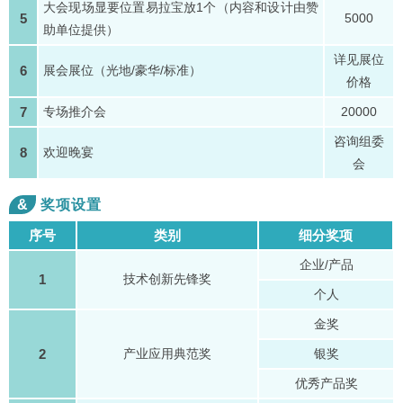
大会现场显要位置易拉宝放1个（内容和设计由赞
5
5000
助单位提供）
详见展位
6
展会展位（光地/豪华/标准）
价格
7
专场推介会
20000
咨询组委
8
欢迎晚宴
会
&
奖项设置
序号
类别
细分奖项
企业/产品
1
技术创新先锋奖
个人
金奖
2
产业应用典范奖
银奖
优秀产品奖