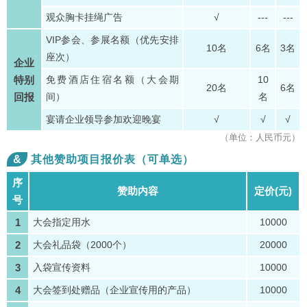
观众胸卡挂绳广告
√
---
---
VIP参会、参展名额（优先安排
10名
6名
3名
座次）
企业
特别
免费酒店住宿名额（大会期
10
20名
6名
回报
间）
名
宴请企业领导参加欢迎晚宴
√
√
√
（单位：人民币元）
&
其他赞助项目报价表（可单选）
序
赞助内容
定价(元)
号
1
大会指定用水
10000
2
大会礼品袋（2000个）
20000
3
入袋宣传资料
10000
4
大会签到处赠品（企业宣传用的产品）
10000