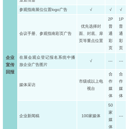
参观指南展位位置logo广告
√
√
√
2P
1P
优先选择封
普
普
会议手册、参观指南彩页广告
面、封底、扉
通
通
页等重点位置
彩
彩
页
页
企业
在展会观众登记报名系统中播
√
---
---
宣传
放企业广告图片
回报
合
合
市级或以上电
作
作
媒体采访
视台
媒
媒
体
体
50
家
企业新闻稿
100家媒体
---
媒
体