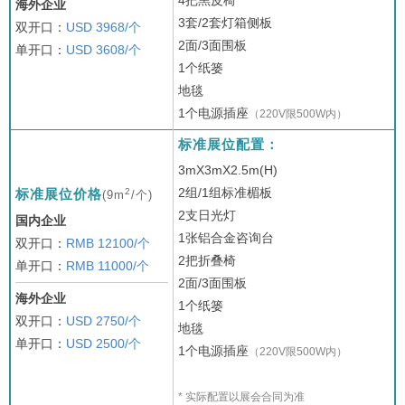
海外企业
3套/2套灯箱侧板
双开口：
USD 3968/个
2面/3面围板
单开口：
USD 3608/个
1个纸篓
地毯
1个电源插座
（220V限500W内）
标准展位配置：
3mX3mX2.5m(H)
2组/1组标准楣板
2
标准展位价格
(9m
/个)
2支日光灯
国内企业
1张铝合金咨询台
双开口：
RMB 12100/个
2把折叠椅
单开口：
RMB 11000/个
2面/3面围板
海外企业
1个纸篓
双开口：
USD 2750/个
地毯
单开口：
USD 2500/个
1个电源插座
（220V限500W内）
* 实际配置以展会合同为准