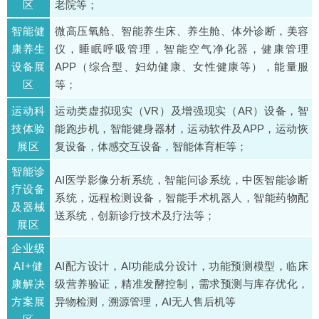
区
老院等；
智能健
微高压氧舱、智能养生床、养生舱、体外诊断，美容
康养生
仪，睡眠呼吸管理，智能空气净化器，健康管理
设备展
APP（综合型、妇幼健康、女性健康等），能量服
区
等；
运动科
运动类虚拟现实（VR）及增强现实（AR）设备，智
技体验
能跑步机，智能健身器材，运动软件及APP，运动恢
展区
复设备，体感交互设备，智能体育柜等；
智能诊
AI医学影像分析系统，智能问诊系统，中医智能诊断
疗设备
系统，远程检测设备，智能手术机器人，智能药物配
及器械
送系统，创新诊疗技术及疗法等；
展区
企业级
AI+健
AI配方设计，AI功能成分设计，功能预测模型，临床
康解决
级营养验证，精准发酵控制，需求预测与库存优化，
方案展
异物检测，溯源管理，AI无人售后机等