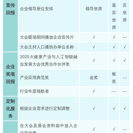
宣传
嘉
宾
企业领导座位安排
领导坐席
回报
宾
坐
坐
席
席
大会暖场期间播放企业宣传片
√
√
---
大会主持人口播协办单位名称
√
√
√
2025大健康产业与人工智能融
√
√
√
合发展大会优秀合作伙伴奖
企业
奖项
银
产业应用典范奖
金奖
---
回报
奖
行业年度领航者
√
---
---
定制
化服
根据企业需求进行定制调整
√
√
√
务
在大会及展会资料袋中放入企
√
√
---
业宣传册