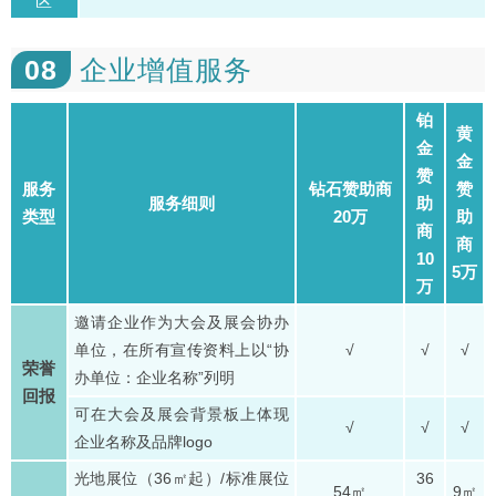
区
08
企业增值服务
铂
黄
金
金
赞
服务
钻石赞助商
赞
服务细则
助
类型
20万
助
商
商
10
5万
万
邀请企业作为大会及展会协办
单位，在所有宣传资料上以“协
√
√
√
荣誉
办单位：企业名称”列明
回报
可在大会及展会背景板上体现
√
√
√
企业名称及品牌logo
光地展位（36㎡起）/标准展位
36
54㎡
9㎡