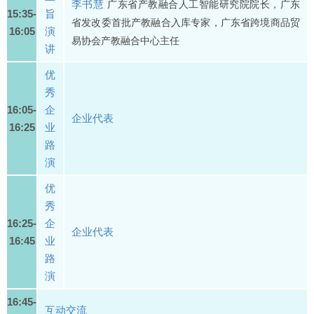
李书慧
广东省产教融合人工智能研究院院长，广东
15:35-
旨
省发改委首批产教融合入库专家，广东省跨境商品贸
16:05
演
易协会产教融合中心主任
讲
优
秀
16:05-
企
企业代表
16:25
业
路
演
优
秀
16:25-
企
企业代表
16:45
业
路
演
16:45-
互动交流