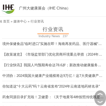
广州大健康展会（IHE China）
&
首页
»
媒体中心
»
行业资讯
行业资讯
Industry News
237
境外保健食品“临时进口”实施在即！海南再发药品、医疗器械“零关税”新政
2024-09-09
【政策速览】《市场监管部门优化营商环境重点举措（2024年版）》
2024-09-06
【行业快讯】我国人均预期寿命达78.6岁；新政推动健康服务贸易持续扩大
2024-09-05
中消协：2024我国大健康产业规模将达9万亿！这7大类健康产品备受钟爱...
2024-09-03
你知道这“十大云药”吗？云南省发布“2024年云南道地药材名录”
︽
2024-08-30
药食同源目录扩充啦！卫健委：《关于地黄等4种按照传统既是食品又是中药材的物质的公告》
︾