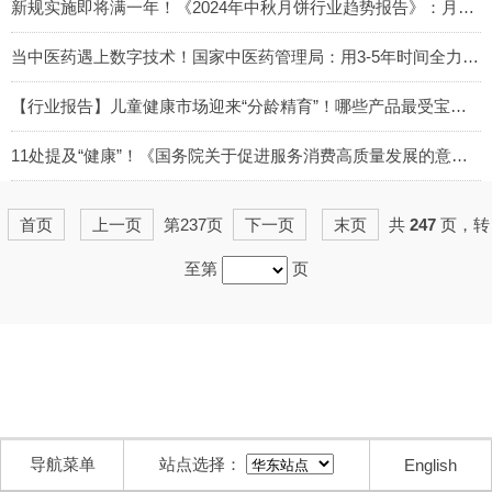
2024-08-27
新规实施即将满一年！《2024年中秋月饼行业趋势报告》：月饼包装“集体”瘦身！
2024-08-26
当中医药遇上数字技术！国家中医药管理局：用3-5年时间全力打造“数字中医药”
2024-08-20
【行业报告】儿童健康市场迎来“分龄精育”！哪些产品最受宝妈宝爸青睐？
2024-08-16
11处提及“健康”！《国务院关于促进服务消费高质量发展的意见》重磅发布！
2024-08-12
首页
上一页
第237页
下一页
末页
共
247
页，转
至第
页
导航菜单
站点选择：
English