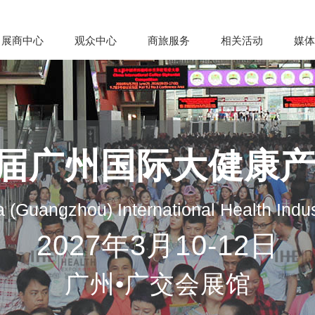
展商中心
观众中心
商旅服务
相关活动
媒体
35届广州国际大健康
 (Guangzhou) International Health Indu
2027年3月10-12日
广州•广交会展馆