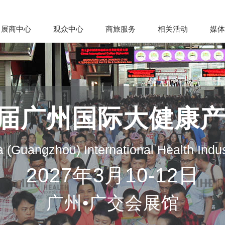
展商中心
观众中心
商旅服务
相关活动
媒体
35届广州国际大健康
 (Guangzhou) International Health Indu
2027年3月10-12日
广州•广交会展馆