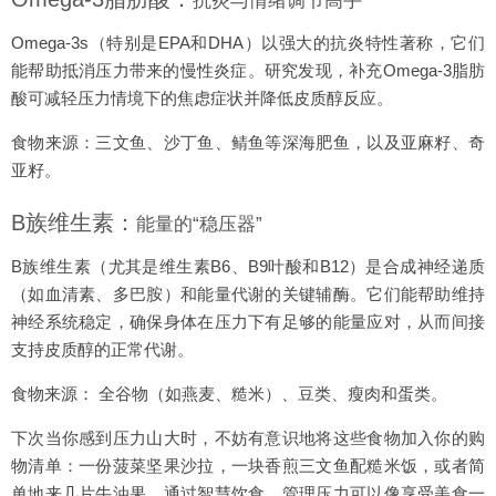
抗炎与情绪调节高手
Omega-3s（特别是EPA和DHA）以强大的抗炎特性著称，它们
能帮助抵消压力带来的慢性炎症。研究发现，补充Omega-3脂肪
酸可减轻压力情境下的焦虑症状并降低皮质醇反应。
食物来源：三文鱼、沙丁鱼、鲭鱼等深海肥鱼，以及亚麻籽、奇
亚籽。
B族维生素：
能量的“稳压器”
B族维生素（尤其是维生素B6、B9叶酸和B12）是合成神经递质
（如血清素、多巴胺）和能量代谢的关键辅酶。它们能帮助维持
神经系统稳定，确保身体在压力下有足够的能量应对，从而间接
支持皮质醇的正常代谢。
食物来源： 全谷物（如燕麦、糙米）、豆类、瘦肉和蛋类。
下次当你感到压力山大时，不妨有意识地将这些食物加入你的购
物清单：一份菠菜坚果沙拉，一块香煎三文鱼配糙米饭，或者简
单地来几片牛油果。通过智慧饮食，管理压力可以像享受美食一