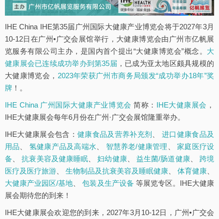
IHE China IHE第35届广州国际大健康产业博览会将于2027年3月
10-12日在广州•广交会展馆举行，大健康博览会由广州市亿帆展
览服务有限公司主办，是国内首个提出“大健康博览会”概念。
大
健康展会已连续成功举办到第35届
，已成为亚太地区颇具规模的
大健康博览会，
2023年荣获广州市商务局颁发“成功举办18年”奖
牌
！。
IHE China 广州国际大健康产业博览会
简称：
IHE大健康展会
，
IHE大健康展会每年6月份在广州·广交会展馆隆重举办。
IHE大健康展会包含：
健康食品及营养补充剂
、
进口健康食品及
用品
、
氢健康产品及高端水
、
智慧养老/健康管理
、
家庭医疗设
备
、
抗衰美容及健康睡眠
、
妇幼健康
、
益生菌/肠道健康
、
跨境
医疗及医疗旅游
、
生物制品及抗衰美容及睡眠健康
、
体育健康
、
大健康产业园区/基地
、
包装及生产设备
等展览专区。IHE大健康
展会期待您的到来！
IHE大健康展会欢迎您的到来，2027年3月10-12日，广州•广交会