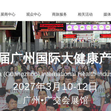
展商中心
观众中心
商旅服务
相关活动
媒体
35届广州国际大健康
 (Guangzhou) International Health Indu
2027年3月10-12日
广州•广交会展馆