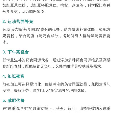
如红豆薏仁粉，以红豆搭配薏仁、枸杞、燕麦等，科学配比多种
药食食材，助力调理体质。
2. 运动营养补充
运动后选择“药食同源”成分的代餐，助力快速补充体能，如配方
奶昔粉，结合高蛋白与药食成分，满足健身人群能量与营养需
求。
3. 下午茶轻食
低卡且滋补的药食同源代餐，通过添加多种药食同源物质及高膳
食纤维食材，既能解馋无负担，又能精准满足控糖减脂需求。
4. 加班夜宵
熬夜加班可选择易消化、便捷冲泡的药食同源饮品，兼顾营养与
安神，缓解疲劳，是“打工人”夜宵滋补的理想选择。
5. 减肥代餐
在“体重管理年”的政策支持下，茯苓、荷叶、山楂等被纳入体重