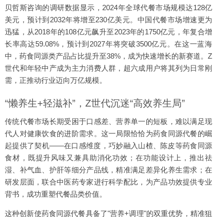
贝哲斯咨询的调研数据显示，2024年全球代餐市场规模达128亿
美元，预计到2032年将增至230亿美元。中国代餐市场增速更为
迅猛，从2018年的108亿元飙升至2023年的1750亿元，年复合增
长率高达59.08%，预计到2027年将突破3500亿元。在这一蓝海
中，药食同源类产品占比提升至38%，成为快速增长的新赛道。Z
世代和年轻中产成为主力消费人群，超六成用户将其列为日常刚
需，正推动行业迈向万亿规模。
“懒养生+轻滋补”，Z世代沉迷“高效养生局”
传统代餐市场长期受困于口感差、营养单一的短板，难以满足现
代人对健康饮食的进阶需求。这一局限恰恰为药食同源代餐的崛
起提供了契机——在口感维度，巧妙融入山楂、陈皮等药食同源
食材，既提升风味又兼具助消化功效；在功能设计上，推出祛
湿、补气血、护肝等细分产品线，精准满足差异化养生需求；在
研发层面，联合中医药专家进行科学配比，为产品功效提供专业
背书，成功重塑代餐品类价值。
这种创新使药食同源代餐具备了"营养+调理"的双重优势，精准狙