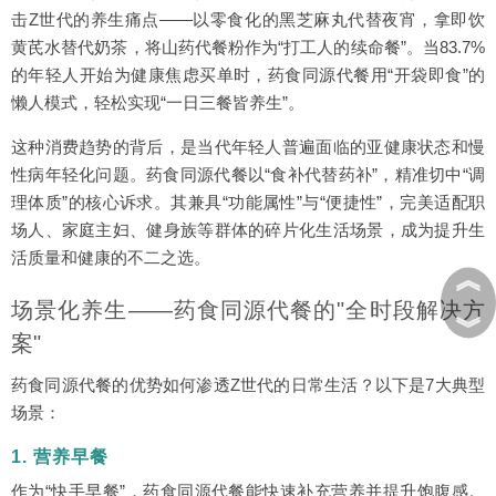
击Z世代的养生痛点——以零食化的黑芝麻丸代替夜宵，拿即饮
黄芪水替代奶茶，将山药代餐粉作为“打工人的续命餐”。当83.7%
的年轻人开始为健康焦虑买单时，药食同源代餐用“开袋即食”的
懒人模式，轻松实现“一日三餐皆养生”。
这种消费趋势的背后，是当代年轻人普遍面临的亚健康状态和慢
性病年轻化问题。药食同源代餐以“食补代替药补”，精准切中“调
理体质”的核心诉求。其兼具“功能属性”与“便捷性”，完美适配职
场人、家庭主妇、健身族等群体的碎片化生活场景，成为提升生
活质量和健康的不二之选。
︽
场景化养生——药食同源代餐的"全时段解决方
︾
案"
药食同源代餐的优势如何渗透Z世代的日常生活？以下是7大典型
场景：
1. 营养早餐
作为“快手早餐”，药食同源代餐能快速补充营养并提升饱腹感。