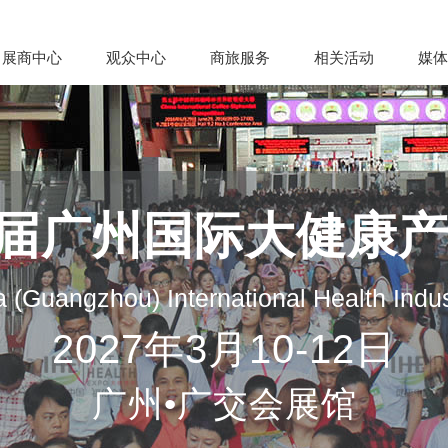
展商中心
观众中心
商旅服务
相关活动
媒体
35届广州国际大健康
 (Guangzhou) International Health Indu
2027年3月10-12日
广州•广交会展馆