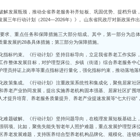
破解发展瓶颈，推动全省养老服务补齐短板、巩固优势、提档升级
展三年行动计划（2024—2026年）》。山东省民政厅对新政策作
要求、重点任务和保障措施三大部分组成。其中，第一部分为总
质量发展的28条具体措施；第三部分为保障措施。
指标约束。《行动计划》坚持目标导向，立足我省养老工作实际，聚焦
工作整体发展目标，对护理型床位、乡镇（街道）综合养老服务中
护理员持证上岗率等重点指标进行量化，强化指标约束，推动落地落
化政策集成。《行动计划》注重政策系统性和集成化，聚焦居家社
和养老产业协同发展，提出实施养老机构固本强基、居家社区扩围
人才提升培育、养老服务质量提升、养老产业提速发展等“七大行动”
化难题破解。《行动计划》坚持问题导向，在梳理发展短板基础上
强弱项。比如，聚焦失能失智老年人照护难题，重点发展护理型床
区养老发展难题，支持医养结合型养老机构品牌化、规模化、连锁