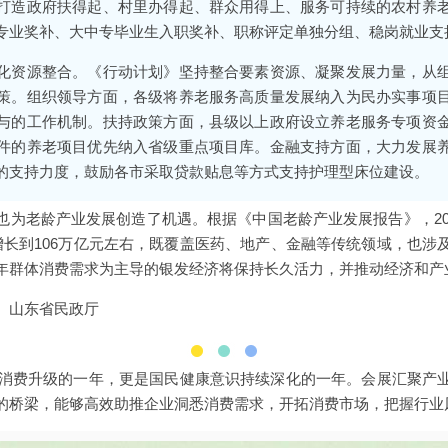
打造政府扶得起、村里办得起、群众用得上、服务可持续的农村养
专业奖补、大中专毕业生入职奖补、职称评定单独分组、稳岗就业支
化资源整合。《行动计划》坚持整合要素资源、凝聚发展力量，从
策。组织领导方面，各级将养老服务高质量发展纳入为民办实事项
与的工作机制。扶持政策方面，县级以上政府设立养老服务专项资
件的养老项目优先纳入省级重点项目库。金融支持方面，大力发展
的支持力度，鼓励各市采取贷款贴息等方式支持护理型床位建设。
为老龄产业发展创造了机遇。根据《中国老龄产业发展报告》，201
增长到106万亿元左右，既覆盖医药、地产、金融等传统领域，也涉
年群体消费需求为主导的银发经济将保持长久活力，并推动经济和产
、山东省民政厅
长和消费升级的一年，更是国民健康意识持续深化的一年。会展汇聚产
的桥梁，能够高效助推企业洞悉消费需求，开拓消费市场，把握行业