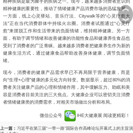
精神疾病是最为棘手的疾病之一。现今，越来越多消费者意识到
︽
精神健康的重要性，推动了情绪健康产品消费市场的迅猛发展。
一方面，线上心灵驿站、音乐疗法、Citywalk等的“心灵疗愈大
︾
法”正在当代消费群体中持续火出圈。消费者试图通过“心灵疗
愈”来摆脱工作和生活带来的负面情绪，维持精神健康。另一方
面，有助于调节情绪和改善健康的功能性食品和健康养生食品也
受到了消费者的广泛青睐。越来越多消费者把健康养生作为新的
健康生活方式，通过健康食品帮助改善身体健康，调节负面情
绪。
现今，消费者的健康产品需求早已不再局限于营养健康，而是
向“生理+心理”健康的多元化方向转变。数据显示，超过80%的消
费者关注健康产品的心理和情绪作用，其中缓解压力、助眠和美
容是消费者目前关注的三大焦点。大健康企业可以密切关注消费
者情绪健康类的消费需求，对相关市场做出分析和布局。
微信公众号
IHE大健康展
阅读更精彩！
上一篇：
习近平在第三届“一带一路”国际合作高峰论坛开幕式上的主旨演