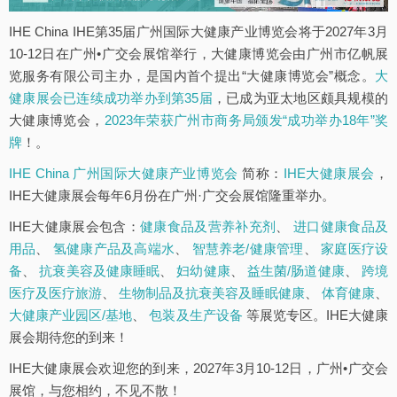
IHE China IHE第35届广州国际大健康产业博览会将于2027年3月
10-12日在广州•广交会展馆举行，大健康博览会由广州市亿帆展
览服务有限公司主办，是国内首个提出“大健康博览会”概念。
大
健康展会已连续成功举办到第35届
，已成为亚太地区颇具规模的
大健康博览会，
2023年荣获广州市商务局颁发“成功举办18年”奖
牌
！。
IHE China 广州国际大健康产业博览会
简称：
IHE大健康展会
，
IHE大健康展会每年6月份在广州·广交会展馆隆重举办。
IHE大健康展会包含：
健康食品及营养补充剂
、
进口健康食品及
用品
、
氢健康产品及高端水
、
智慧养老/健康管理
、
家庭医疗设
备
、
抗衰美容及健康睡眠
、
妇幼健康
、
益生菌/肠道健康
、
跨境
医疗及医疗旅游
、
生物制品及抗衰美容及睡眠健康
、
体育健康
、
大健康产业园区/基地
、
包装及生产设备
等展览专区。IHE大健康
展会期待您的到来！
IHE大健康展会欢迎您的到来，2027年3月10-12日，广州•广交会
展馆，与您相约，不见不散！