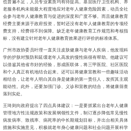
也普遍不足，人员专业素质均有待提高。基层医疗卫生机构、养
老服务机构未能最大程度地应对老年人健康危险因素，动员全社
会参与老年人健康教育与促进的深度和广度不够。而且健康教育
经费主要来源于政府投资，暂时还没有老年人健康教育的专项经
费支持，经费得不到保障。缺乏老年健康教育工作规范和考核指
标，没有建立针对老年人健康教育效果进行评价的标准体系。
广州市政协委员叶理一直关注皮肤健康与老年人疾病，他发现科
学的护肤对预防和延缓老年人高发的慢性病很有帮助。他建议可
以借鉴其他省市好的经验，形成医联体，将三甲医院、社区医院
和个人真正有机地结合起来。还可以将健康宣教和一些趣味活动
相结合，让老年人明白其自身是健康的第一责任人，发挥其主观
能动性。此外，还要加强门诊、义诊和宣教的结合，将健康筛查
落到实处。
王琦则向政府提出了四点具体建议：一是要抓紧出台老年人健康
管理地方性法规政策和发展纲领性文件，制订逐步降低常见慢性
病发病率、致残率、病死率的中长期规划目标，并出台相关具体
措施和实施意见，积极就老年身心健康问题和社会问题开展科学