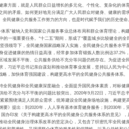
健康方面，就是人民群众日益增长的多元化、个性化、复杂化的体
之间的矛盾。如何更好地充分满足广大人民群众对健身、健康的需
、全民健康公共服务工作努力的方向，也是时代赋予我们的历史使命
共服务体系”被纳入党和国家公共服务事业总体布局和群众体育理论，构
中的一项重要任务。“十二五”期间，形成了“覆盖城乡比较健全的全民
院坚强领导下，全民健身国家战略深入实施，全民健身公共服务水平
身促进健康的热情日益高涨，经常参加体育锻炼人数比例达37.2%
区域发展不平衡、公共服务供给不充分等问题仍然存在。为促进全
求，习近平总书记亲自谋划和推动体育事业发展，坚持以人民为中
战略，加快体育强国建设，构建更高水平的全民健身公共服务体系。
持全民健身和全民健康深度融合，全面提升国民身体素质，对标健
供给不充分与不平衡的问题比较突出。2020年9月22日，习近平总
要紧紧围绕满足人民群众需求，统筹建设全民健身场地设施，构建更
规划纲要》提出：到2020年，人人享有基本体育健身服务；到2030
、国办印发《关于构建更高水平的全民健身公共服务体系的意见》，从
推动全民健身治理体系改革的坚定决心，又包含了织密扎牢全民健
民性和普遍性，又强调群众体育的服务性和保障性，以及公益性和公