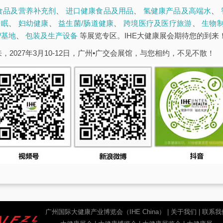
食品及营养补充剂
、
进口健康食品及用品
、
氢健康产品及高端水
、
睡眠
、
妇幼健康
、
益生菌/肠道健康
、
跨境医疗及医疗旅游
、
生物
/基地
、
包装及生产设备
等展览专区。IHE大健康展会期待您的到来
，2027年3月10-12日，广州•广交会展馆，与您相约，不见不散！
广州国际大健康产业博览会（IHE China）
|
关于我们
|
联系我