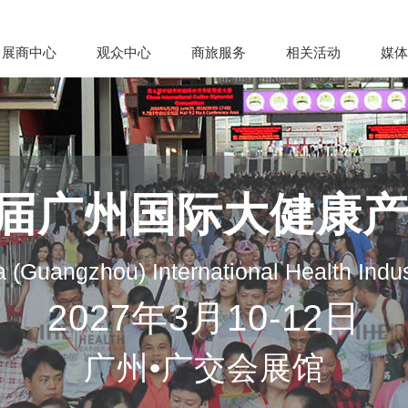
展商中心
观众中心
商旅服务
相关活动
媒体
35届广州国际大健康
 (Guangzhou) International Health Indu
2027年3月10-12日
广州•广交会展馆