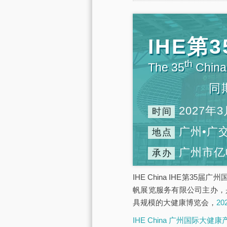
IHE
th
The 35
China 
同
2027年3
时间
广州•广
地点
广州市亿
承办
IHE China IHE第3
帆展览服务有限公司主办，
具规模的大健康博览会，
2
IHE China 广州国际大健