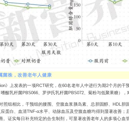
菌属菌株，改善老年人健康
l of Nutrition》上发表的一项RCT研究，在60名老年人中进行为期2
、嗜酸乳杆菌PBS066、罗伊氏乳杆菌PBS072、菊粉与低聚果糖），
对照组相比，干预组的腰围、空腹血浆胰岛素、总胆固醇、HDL胆固
反应蛋白、血清TNF-α水平、动脉血压及空腹血糖均得到显著改善
善。证实每日补充特定的合生制剂，可显著改善老年人的多项心血