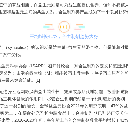
道中的有益细菌，而益生元则是可为益生菌提供营养、但却不易被
生菌和益生元之间的共生关系，合生制剂类产品成为下一个发展趋势
01
平均增长41%，合生制剂趋势大好
（synbiotics）的认识就是益生菌+益生元的混合物。但是随着
在发生变化。
和益生元科学协会（ISAPP）召开讨论会，对合生制剂的定义和范围
剂的定义为：由活的微生物（M）和能被宿主微生物（包括宿主原有的
主带来健康益处。[1]
元选择性地刺激肠内益生菌生长、繁殖或激活代谢功能，改善肠道
宿主机体健康的作用[2]。尽管合生制剂依然是一个相对较新的类别
了这一类别的增长。全球益生元协会2021年的研究表明，47%的
实际上，在膳食补充剂和包装食品中，合生制剂也已引起广泛关注。全
示，从全球来看，2016-2020年间，每年新上市的合生制剂数量平均增长了41