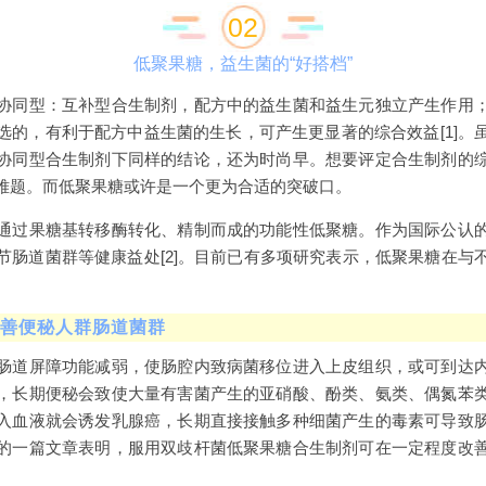
02
低聚果糖，益生菌的“好搭档”
协同型：互补型合生制剂，配方中的益生菌和益生元独立产生作用
选的，有利于配方中益生菌的生长，可产生更显著的综合效益[1]。
协同型合生制剂下同样的结论，还为时尚早。想要评定合生制剂的
难题。而低聚果糖或许是一个更为合适的突破口。
通过果糖基转移酶转化、精制而成的功能性低聚糖。作为国际公认
节肠道菌群等健康益处[2]。目前已有多项研究表示，低聚果糖在与
改善便秘人群肠道菌群
肠道屏障功能减弱，使肠腔内致病菌移位进入上皮组织，或可到达
，长期便秘会致使大量有害菌产生的亚硝酸、酚类、氨类、偶氮苯
入血液就会诱发乳腺癌，长期直接接触多种细菌产生的毒素可导致
的一篇文章表明，服用双歧杆菌低聚果糖合生制剂可在一定程度改