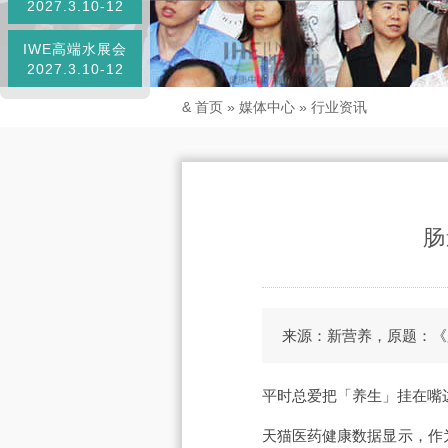
2027.3.10-12
IWE高端水展会
2027.3.10-12
&
首页
»
媒体中心
»
行业资讯
肠
来源：新营养，原题：《
平时总爱把「养生」挂在嘴边
天猫医药健康数据显示，作