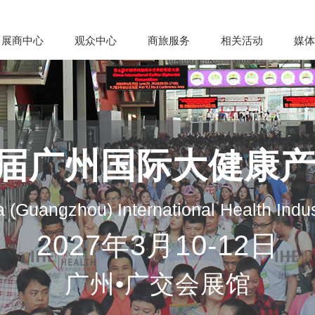
展商中心
观众中心
商旅服务
相关活动
媒体
35届广州国际大健康
 (Guangzhou) International Health Indu
2027年3月10-12日
广州•广交会展馆