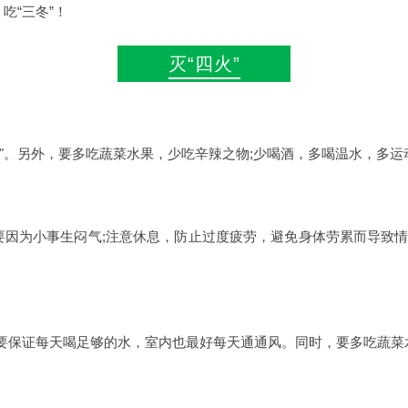
吃“三冬”！
灭“四火”
火"。另外，要多吃蔬菜水果，少吃辛辣之物;少喝酒，多喝温水，多运
不要因为小事生闷气;注意休息，防止过度疲劳，避免身体劳累而导致情
要保证每天喝足够的水，室内也最好每天通通风。同时，要多吃蔬菜