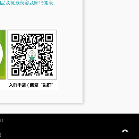
制品及抗衰美容及睡眠健康
、
！
们
︽
号