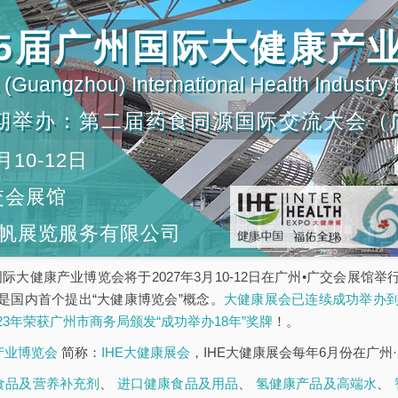
第35届广州国际大健康产
(Guangzhou) International Health Industry
期举办：第二届药食同源国际交流大会（
月10-12日
交会展馆
帆展览服务有限公司
5届广州国际大健康产业博览会将于2027年3月10-12日在广州•广交会
是国内首个提出“大健康博览会”概念。
大健康展会已连续成功举办到
023年荣获广州市商务局颁发“成功举办18年”奖牌
！。
康产业博览会
简称：
IHE大健康展会
，IHE大健康展会每年6月份在广州
食品及营养补充剂
、
进口健康食品及用品
、
氢健康产品及高端水
、