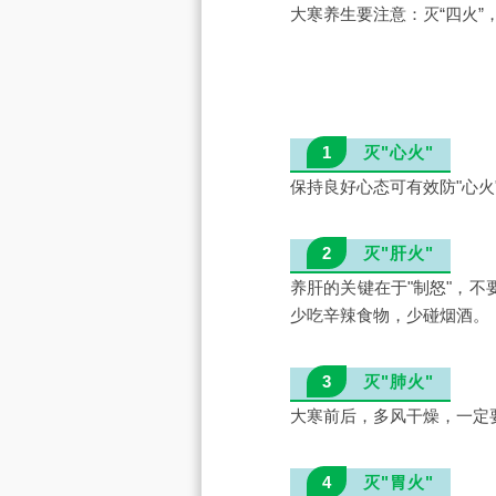
大寒养生要注意：灭“四火”，
1
灭"心火"
保持良好心态可有效防"心
2
灭"肝火"
养肝的关键在于"制怒"，
少吃辛辣食物，少碰烟酒。
3
灭"肺火"
大寒前后，多风干燥，一定
4
灭"胃火"