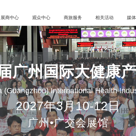
展商中心
观众中心
商旅服务
相关活动
媒体
35届广州国际大健康
 (Guangzhou) International Health Indu
2027年3月10-12日
广州•广交会展馆