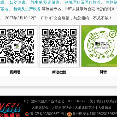
睡眠
、
妇幼健康
、
益生菌/肠道健康
、
跨境医疗及医疗旅游
、
生物
/基地
、
包装及生产设备
等展览专区。IHE大健康展会期待您的到来
，2027年3月10-12日，广州•广交会展馆，与您相约，不见不散！
广州国际大健康产业博览会（IHE China）
|
关于我们
|
联系我
大健康展会
|
大健康博览会
|
大健康展览会
|
大健康展
粤ICP备2020098571号
|
粤公网安备44010602013262