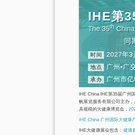
IHE
th
The 35
China 
同
2027年3
时间
广州•广
地点
广州市亿
承办
IHE China IHE第3
帆展览服务有限公司主办，
具规模的大健康博览会，
2
IHE China 广州国际大健
IHE大健康展会包含：
健康