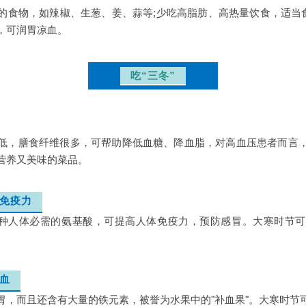
的食物，如辣椒、生葱、姜、蒜等;少吃高脂肪、高热量饮食，适当食
，可润胃凉血。
吃“三冬”
低，膳食纤维很多，可帮助降低血糖、降血脂，对高血压患者而言
营养又美味的菜品。
体免疫力
种人体必需的氨基酸，可提高人体免疫力，预防感冒。大寒时节
补血
胃，而且还含有大量的铁元素，被誉为水果中的"补血果"。大寒时节