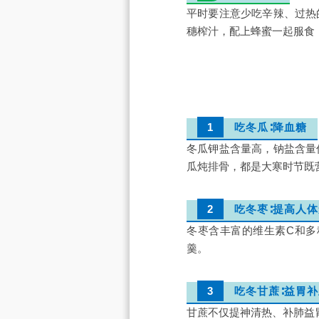
平时要注意少吃辛辣、过热
穗榨汁，配上蜂蜜一起服食
1
吃冬瓜∶降血糖
冬瓜钾盐含量高，钠盐含量
瓜炖排骨，都是大寒时节既
2
吃冬枣∶提高人
冬枣含丰富的维生素C和多
羹。
3
吃冬甘蔗∶益胃
甘蔗不仅提神清热、补肺益