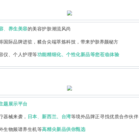
容
、
养生美容
的美容护肤潮流风尚
等国际品牌进驻，糅合尖端萃炼科技，带来
护肤养颜秘方
容仪、个人护理等
功能精细化、个性化新品等您莅临体验
主题展示平台
疗器械来袭，
日本
、
新西兰、台湾
等境外品牌正寻找优质合作伙伴
外生物频谱养生机等
高精尖新品供你甄选