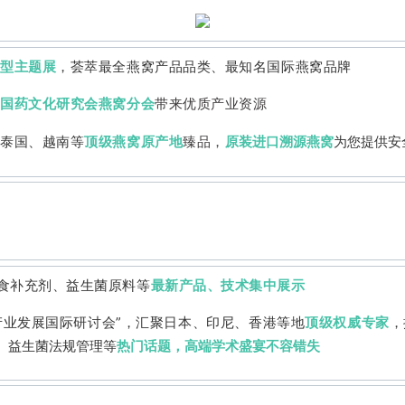
大型主题展
，荟萃最全燕窝产品品类、最知名国际燕窝品牌
中国药文化研究会燕窝分会
带来优质产业资源
泰国、越南等
顶级燕窝原产地
臻品，
原装进口溯源燕窝
为您提供安
食补充剂、益生菌原料等
最新产品、技术集中展示
产业发展国际研讨会”，汇聚日本、印尼、香港等地
顶级权威专家
，
、益生菌法规管理等
热门话题，高端学术盛宴不容错失