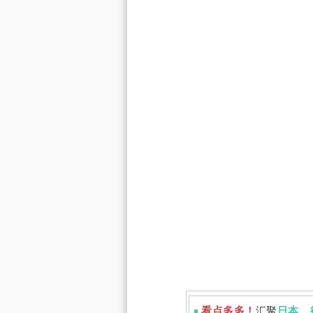
看点多多！
汇聚
日本、
◾