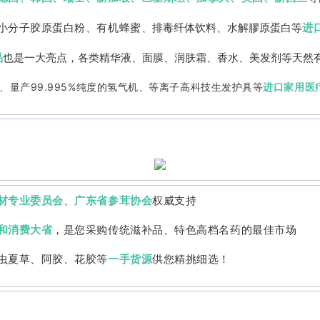
小分子胶原蛋白粉、有机蜂蜜、
排毒纤体饮料、水解膠原蛋白等
进
品
也是一大亮点，各类精华液、面膜、润肤霜、香水、美发剂等天然
、
量产99.995%纯度的氢气机、等离子高科技生发护具等
进口
家用医
材专业委员会
、
广东省参茸协会
权威支持
和消费大省
，是您采购传统滋补品、特色高档名药的最佳市场
虫夏草、阿胶、花胶等
一手货源
供您精挑细选！