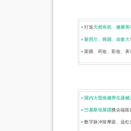
打造
天然有机
、
健康
美
◾
新西兰、韩国、加拿大
◾
面膜、药妆、彩妆、美
◾
国内大型保健养生器械
◾
巴基斯坦展团
携尖端医
◾
数字脉冲按摩器、远红
◾