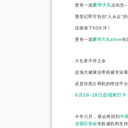
豪华大礼
更有一波
给您~
送
预登记即可告别“人从众”
还能省下50大洋！
更有一波
豪华大礼show
给
大礼拿不停之余
这场大健康业界权威专业
还是你抢占商机的绝佳平
6月26-28日必须来打卡
今年六月，展会将得到
中
业园区协会
等权威机构支