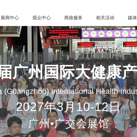
展商中心
观众中心
商旅服务
相关活动
媒体
35届广州国际大健康
 (Guangzhou) International Health Indu
2027年3月10-12日
广州•广交会展馆