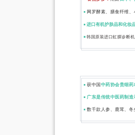
网罗酵素、膳食纤维、
◾
进口有机护肤品和化妆
◾
韩国原装进口虹膜诊断机
◾
获中国
中药协会贵细药
◾
广东是传统中医药制造
◾
数千款人参、鹿茸、冬
◾