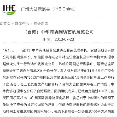
广州大健康展会（IHE China）
&
首页
»
媒体中心
»
展会新闻
（台湾）中华商协到访艺帆展览公司
2013-07-23
时间：
4月10日，（台湾）中华商店经营发展协会龚荣茂理事长、安健美股份有限
公司陈国明董事长、华信国际有限公司林振弘营运长及中华商协常务理事
赵俊龙先生一行到访艺帆展览公司，艺帆公司副总经理姜山、运营总监邓
新德会见了来自台湾地区的合作伙伴，双方针对即将于6月4日-6日在广交会
琶洲展馆召开的“2013广州国际营养健康食品展”台湾参展团筹展工作举行
了座谈会，会上姜总首先详细的介绍了目前大会的整体筹备工作情况，中
华商协赵理事也介绍了台湾展团方面的组织成果，已经确定超过100平方的
展团面积亮相2013广州国际营养健康食品展，姜总对于中华商协的组织工
作给予了充分的肯定和诚挚的感谢，但商协龚理事长尚表遗憾的说由于启
动时间太短组成展团的面积较少，表态下届展会一定会组成400平方米的展