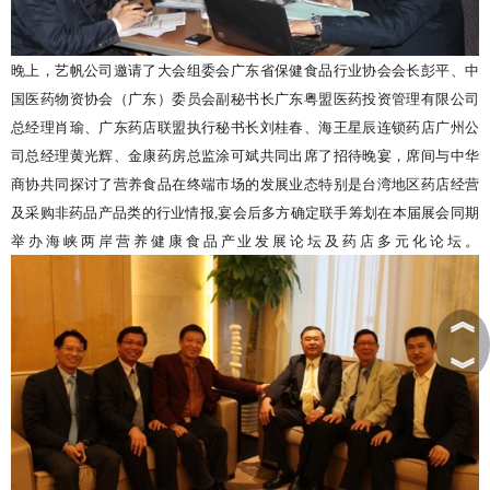
晚上，艺帆公司邀请了大会组委会广东省保健食品行业协会会长彭平、中
国医药物资协会（广东）委员会副秘书长广东粤盟医药投资管理有限公司
总经理肖瑜、广东药店联盟执行秘书长刘桂春、海王星辰连锁药店广州公
司总经理黄光辉、金康药房总监涂可斌共同出席了招待晚宴，席间与中华
商协共同探讨了营养食品在终端市场的发展业态特别是台湾地区药店经营
及采购非药品产品类的行业情报,宴会后多方确定联手筹划在本届展会同期
举办海峡两岸营养健康食品产业发展论坛及药店多元化论坛。
︽
︾