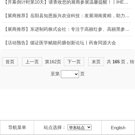
2026-05-26
【开幕倒计时第10天】请查收您的展商参展温馨提醒！丨IHE大健康展会
2026-05-25
【展商推荐】岳阳县知恩振兴农业科技：发展湖南黄精，助力乡村振兴丨IHE大健康展会
2026-05-25
【展商推荐】东进制药株式会社：专注于高丽红参、高丽黑参及功能性健康产品的研发与生产丨IHE大健康展会
2026-05-24
【活动预告】循证医学赋能药膳创新论坛丨药食同源大会
2026-05-23
首页
上一页
第162页
下一页
末页
共
165
页，转
至第
页
导航菜单
站点选择：
English