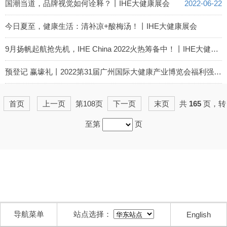
2022-06-28
国潮当道，品牌视觉如何诠释？丨IHE大健康展会
2022-06-22
今日夏至，健康生活：清补凉+酸梅汤！丨IHE大健康展会
2022-06-21
9月扬帆起航抢先机，IHE China 2022火热筹备中！丨IHE大健康展会
2022-06-13
预登记 赢壕礼丨2022第31届广州国际大健康产业博览会福利强势来袭
2022-06-09
首页
上一页
第108页
下一页
末页
共
165
页，转
至第
页
导航菜单
站点选择：
English