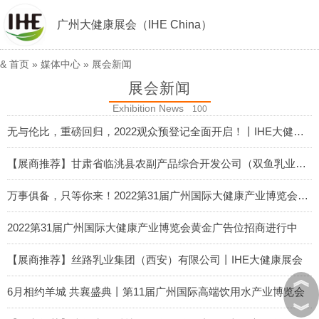
广州大健康展会（IHE China）
&
首页
»
媒体中心
»
展会新闻
展会新闻
Exhibition News
100
无与伦比，重磅回归，2022观众预登记全面开启！丨IHE大健康展会
2022-01-20
【展商推荐】甘肃省临洮县农副产品综合开发公司（双鱼乳业）丨IHE大健康展会
2022-01-19
万事俱备，只等你来！2022第31届广州国际大健康产业博览会6月与你相约羊城！
2022-01-18
2022第31届广州国际大健康产业博览会黄金广告位招商进行中
2022-01-15
【展商推荐】丝路乳业集团（西安）有限公司丨IHE大健康展会
︽
2022-01-14
6月相约羊城 共襄盛典丨第11届广州国际高端饮用水产业博览会
︾