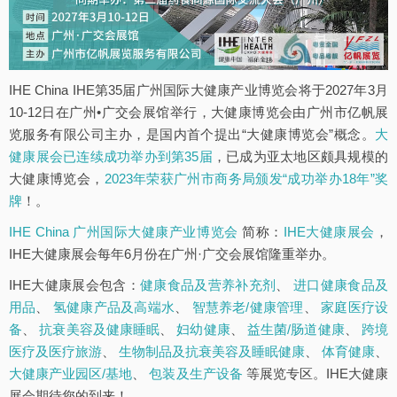
IHE China IHE第35届广州国际大健康产业博览会将于2027年3月
10-12日在广州•广交会展馆举行，大健康博览会由广州市亿帆展
览服务有限公司主办，是国内首个提出“大健康博览会”概念。
大
健康展会已连续成功举办到第35届
，已成为亚太地区颇具规模的
大健康博览会，
2023年荣获广州市商务局颁发“成功举办18年”奖
牌
！。
IHE China 广州国际大健康产业博览会
简称：
IHE大健康展会
，
IHE大健康展会每年6月份在广州·广交会展馆隆重举办。
IHE大健康展会包含：
健康食品及营养补充剂
、
进口健康食品及
用品
、
氢健康产品及高端水
、
智慧养老/健康管理
、
家庭医疗设
备
、
抗衰美容及健康睡眠
、
妇幼健康
、
益生菌/肠道健康
、
跨境
医疗及医疗旅游
、
生物制品及抗衰美容及睡眠健康
、
体育健康
、
大健康产业园区/基地
、
包装及生产设备
等展览专区。IHE大健康
展会期待您的到来！