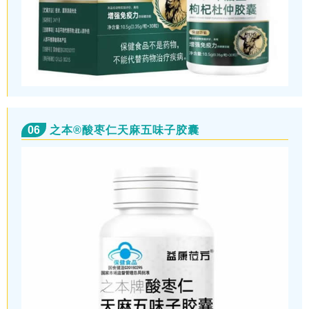
06
之本®酸枣仁天麻五味子胶囊