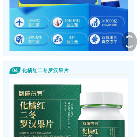
︽
︾
04
化橘红二冬罗汉果片