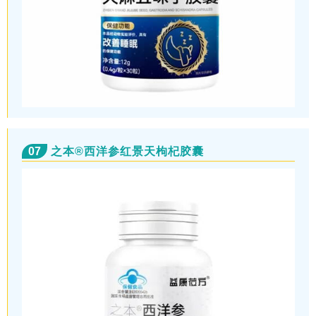
07
之本®西洋参红景天枸杞胶囊