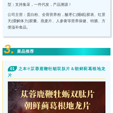
型；支持集采，一件代发，产品溯源！
公司主营：蛋白粉、全骨营养粉，酸枣仁(睡眠)胶表、红景
天(缓解体力)胶囊、燕麦片、人参膏等营养保健、特膳、方
便溢补食品。
3.
展品推荐
01
之本®苁蓉鹿鞭牡蛎双肽片＆朝鲜蓟葛根地龙
片