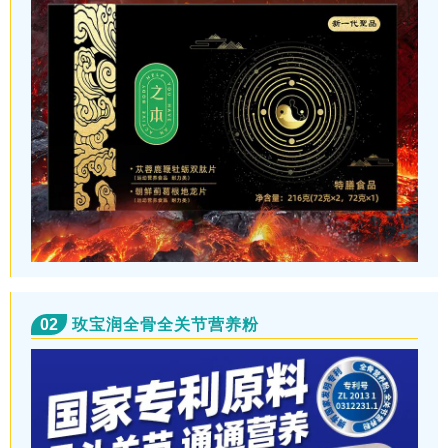
02
玫宝润全骨全关节营养粉