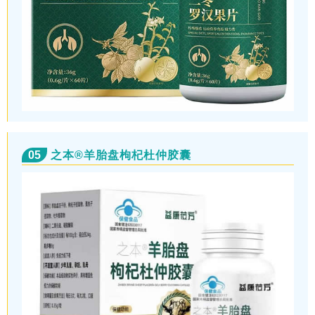
05
之本®羊胎盘枸杞杜仲胶囊