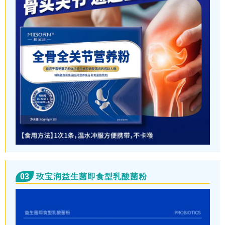
03
玫宝润益生菌即食型乳酸菌粉