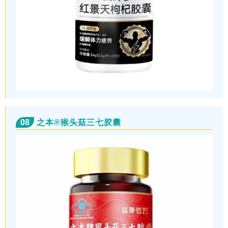
08
之本®猴头菇三七胶囊