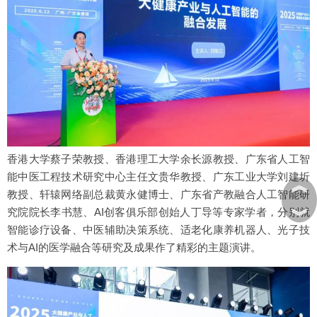
香港大学蔡子荣教授、香港理工大学余长源教授、广东省人工智
能中医工程技术研究中心主任文贵华教授、广东工业大学刘建圻
︽
教授、轩辕网络副总裁黄永健博士、广东省产教融合人工智能研
︾
究院院长李书慧、AI创客俱乐部创始人丁导等专家学者，分别就
智能诊疗设备、中医辅助决策系统、适老化康养机器人、光子技
术与AI的医学融合等研究及成果作了精彩的主题演讲。