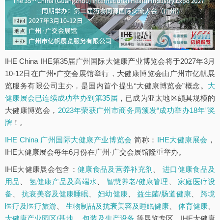
IHE China IHE第35届广州国际大健康产业博览会将于2027年3月
10-12日在广州•广交会展馆举行，大健康博览会由广州市亿帆展
览服务有限公司主办，是国内首个提出“大健康博览会”概念。
大
健康展会已连续成功举办到第35届
，已成为亚太地区颇具规模的
大健康博览会，
2023年荣获广州市商务局颁发“成功举办18年”奖
牌
！。
IHE China 广州国际大健康产业博览会
简称：
IHE大健康展会
，
IHE大健康展会每年6月份在广州·广交会展馆隆重举办。
IHE大健康展会包含：
健康食品及营养补充剂
、
进口健康食品及
用品
、
氢健康产品及高端水
、
智慧养老/健康管理
、
家庭医疗设
备
、
抗衰美容及健康睡眠
、
妇幼健康
、
益生菌/肠道健康
、
跨境
医疗及医疗旅游
、
生物制品及抗衰美容及睡眠健康
、
体育健康
、
大健康产业园区/基地
、
包装及生产设备
等展览专区。IHE大健康