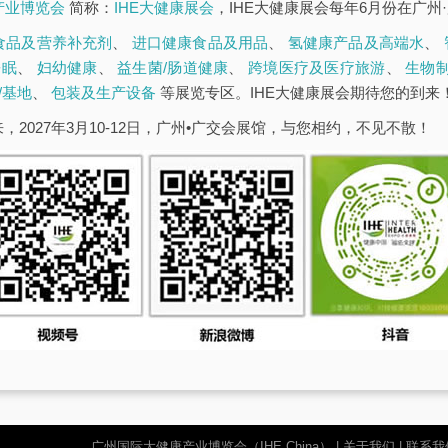
康产业博览会
简称：
IHE大健康展会
，IHE大健康展会每年6月份在广州
食品及营养补充剂
、
进口健康食品及用品
、
氢健康产品及高端水
、
睡眠
、
妇幼健康
、
益生菌/肠道健康
、
跨境医疗及医疗旅游
、
生物
/基地
、
包装及生产设备
等展览专区。IHE大健康展会期待您的到来
，2027年3月10-12日，广州•广交会展馆，与您相约，不见不散！
广州国际大健康产业博览会（IHE China）
|
关于我们
|
联系我