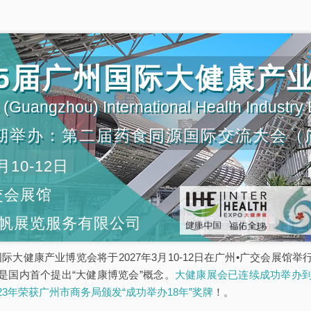
第35届广州国际大健康产
(Guangzhou) International Health Industry
期举办：第二届药食同源国际交流大会（
月10-12日
交会展馆
帆展览服务有限公司
5届广州国际大健康产业博览会将于2027年3月10-12日在广州•广交会
是国内首个提出“大健康博览会”概念。
大健康展会已连续成功举办到
023年荣获广州市商务局颁发“成功举办18年”奖牌
！。