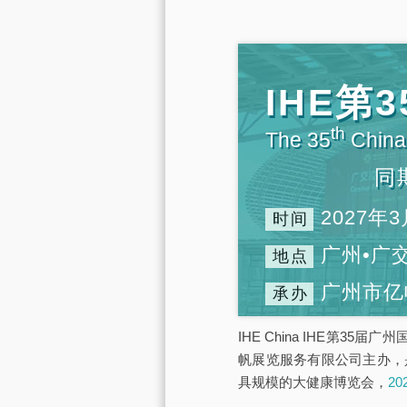
IHE
th
The 35
China 
同
2027年3
时间
广州•广
地点
广州市亿
承办
IHE China IHE第3
帆展览服务有限公司主办，
具规模的大健康博览会，
2