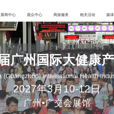
展商中心
观众中心
商旅服务
相关活动
媒体
35届广州国际大健康
 (Guangzhou) International Health Indu
2027年3月10-12日
广州•广交会展馆