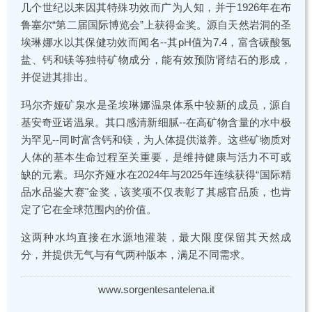
几个世纪以来因其特殊功效而广为人知，并于1926年在布
鲁塞尔“第二届国际博览会”上获得金奖。源自天然岩洞的圣
埃琳娜水以其保健功效而闻名--其pH值为7.4，富含碳酸氢
盐、钙和镁等独特矿物成分，能有效预防肾结石的形成，
并促进其排出。
玛尔齐娅矿泉水是圣埃琳娜温泉体系中较新的成员，源自
基安奇亚诺温泉。其口感清新细腻--在高矿物含量的水中极
为罕见--同时富含钙和镁，为人体提供滋养。这些矿物质对
人体的基本生命过程至关重要，是维持健康与活力不可或
缺的元素。玛尔齐娅水在2024年与2025年连续获得“国际精
品水品鉴大赛"金奖，该奖项不仅表彰了其感官品质，也肯
定了它在全球范围内的价值。
这两种水均直接在水源地灌装，最大限度保留其天然成
分，并提供无气与有气两种版本，满足不同需求。
www.sorgentesantelena.it