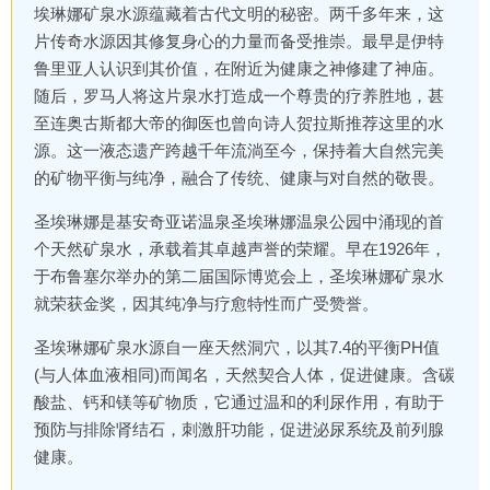
埃琳娜矿泉水源蕴藏着古代文明的秘密。两千多年来，这
片传奇水源因其修复身心的力量而备受推崇。最早是伊特
鲁里亚人认识到其价值，在附近为健康之神修建了神庙。
随后，罗马人将这片泉水打造成一个尊贵的疗养胜地，甚
至连奥古斯都大帝的御医也曾向诗人贺拉斯推荐这里的水
源。这一液态遗产跨越千年流淌至今，保持着大自然完美
的矿物平衡与纯净，融合了传统、健康与对自然的敬畏。
圣埃琳娜是基安奇亚诺温泉圣埃琳娜温泉公园中涌现的首
个天然矿泉水，承载着其卓越声誉的荣耀。早在1926年，
于布鲁塞尔举办的第二届国际博览会上，圣埃琳娜矿泉水
就荣获金奖，因其纯净与疗愈特性而广受赞誉。
圣埃琳娜矿泉水源自一座天然洞穴，以其7.4的平衡PH值
(与人体血液相同)而闻名，天然契合人体，促进健康。含碳
酸盐、钙和镁等矿物质，它通过温和的利尿作用，有助于
预防与排除肾结石，刺激肝功能，促进泌尿系统及前列腺
健康。