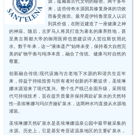
源，蕴藏着古代文明的秘密。两千多年
来，这些传奇水源因其修复身体的功效
而备受推崇。最早是伊特鲁里亚人认识
到其价值，在附近建造了一座健康之神
的神庙。随后，古罗马人将其打造为著名的康养胜地，甚
至奥古斯都大帝的御用医师也曾建议诗人贺拉斯饮用此
水。数千年来，这一“液体遗产“始终未变，保持着大自然完
美的矿物平衡与纯净本质，融合了传统、健康与对自然的
尊重。
创新融合传统:现代设施与古老地下水源的和谐共生近年
来，得益于持续投资与所有者对创新的不断追求，圣埃琳
娜水源迎来了现代复兴。整个生产线已全面升级，采用现
代可持续技术，旨在提升质量并保持两款矿泉水的天然特
性--圣埃琳娜与玛尔齐娅矿泉水，这两种水均直接从水源地
灌装。
圣埃琳娜天然矿泉水是圣埃琳娜温泉公园中最早被采集的
水源。历史上，它是基安奇亚诺温泉地区的主要矿泉水，