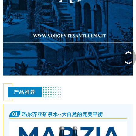
︽
︾
产品推荐
01
玛尔齐亚矿泉水--大自然的完美平衡