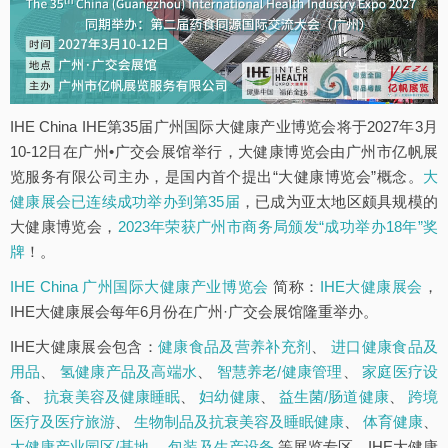
IHE China IHE第35届广州国际大健康产业博览会将于2027年3月
10-12日在广州•广交会展馆举行，大健康博览会由广州市亿帆展
览服务有限公司主办，是国内首个提出“大健康博览会”概念。
大
健康展会已连续成功举办到第35届
，已成为亚太地区颇具规模的
大健康博览会，
2023年荣获广州市商务局颁发“成功举办18年”奖
牌
！。
IHE China 广州国际大健康产业博览会
简称：
IHE大健康展会
，
IHE大健康展会每年6月份在广州·广交会展馆隆重举办。
IHE大健康展会包含：
健康食品及营养补充剂
、
进口健康食品及
用品
、
氢健康产品及高端水
、
智慧养老/健康管理
、
家庭医疗设
备
、
抗衰美容及健康睡眠
、
妇幼健康
、
益生菌/肠道健康
、
跨境
医疗及医疗旅游
、
生物制品及抗衰美容及睡眠健康
、
体育健康
、
大健康产业园区/基地
、
包装及生产设备
等展览专区。IHE大健康