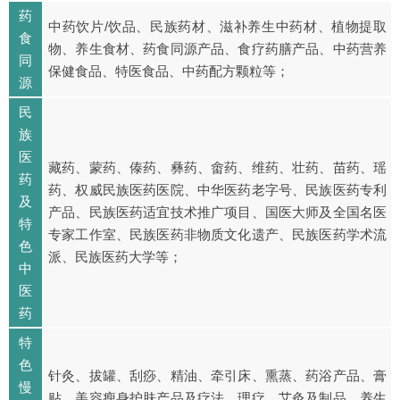
药
中药饮片/饮品、民族药材、滋补养生中药材、植物提取
食
物、养生食材、药食同源产品、食疗药膳产品、中药营养
同
保健食品、特医食品、中药配方颗粒等；
源
民
族
医
藏药、蒙药、傣药、彝药、畬药、维药、壮药、苗药、瑶
药
药、权威民族医药医院、中华医药老字号、民族医药专利
及
产品、民族医药适宜技术推广项目、国医大师及全国名医
特
专家工作室、民族医药非物质文化遗产、民族医药学术流
色
派、民族医药大学等；
中
医
药
特
色
针灸、拔罐、刮痧、精油、牵引床、熏蒸、药浴产品、膏
慢
贴、美容瘦身护肤产品及疗法、理疗、艾灸及制品、养生