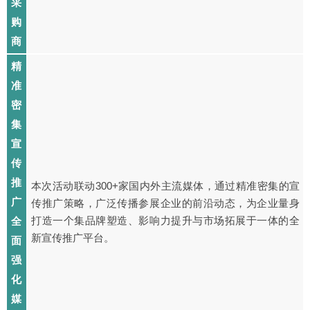
采
购
商
精
准
密
集
宣
传
推
本次活动联动300+家国内外主流媒体，通过精准密集的宣
广
传推广策略，广泛传播参展企业的前沿动态，为企业量身
打造一个集品牌塑造、影响力提升与市场拓展于一体的全
全
新宣传推广平台。
面
强
化
媒