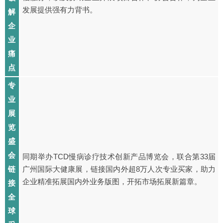
发展提供强有力背书。
解
企
业
痛
点
专
业
展
览
盛
会
同期举办TCD慢病诊疗技术创新产品博览会，联合第33届
链
广州国际大健康展，链接国内外超8万人次专业买家，助力
企业精准拓展国内外业务版图，开拓市场拓展新篇章。
接
全
球