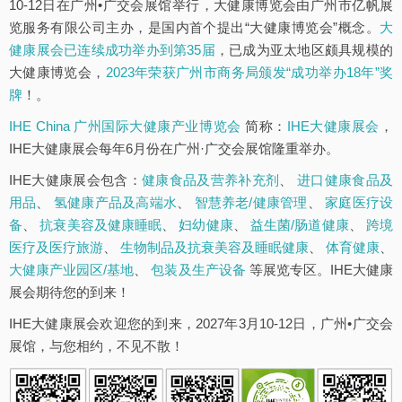
10-12日在广州•广交会展馆举行，大健康博览会由广州市亿帆展
览服务有限公司主办，是国内首个提出“大健康博览会”概念。
大
健康展会已连续成功举办到第35届
，已成为亚太地区颇具规模的
大健康博览会，
2023年荣获广州市商务局颁发“成功举办18年”奖
牌
！。
IHE China 广州国际大健康产业博览会
简称：
IHE大健康展会
，
IHE大健康展会每年6月份在广州·广交会展馆隆重举办。
IHE大健康展会包含：
健康食品及营养补充剂
、
进口健康食品及
用品
、
氢健康产品及高端水
、
智慧养老/健康管理
、
家庭医疗设
备
、
抗衰美容及健康睡眠
、
妇幼健康
、
益生菌/肠道健康
、
跨境
医疗及医疗旅游
、
生物制品及抗衰美容及睡眠健康
、
体育健康
、
大健康产业园区/基地
、
包装及生产设备
等展览专区。IHE大健康
展会期待您的到来！
IHE大健康展会欢迎您的到来，2027年3月10-12日，广州•广交会
展馆，与您相约，不见不散！