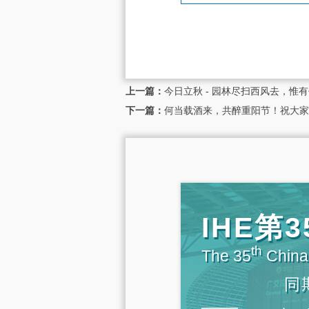
上一篇：
今日立秋 - 园林尽扫西风去，惟
下一篇：
何当载酒来，共醉重阳节！祝大家
IHE
th
The 35
China 
同