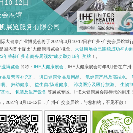
月10-12日
交会展馆
帆展览服务有限公司
5届广州国际大健康产业博览会将于2027年3月10-12日在广州•广交会
是国内首个提出“大健康博览会”概念。
大健康展会已连续成功举办到
023年荣获广州市商务局颁发“成功举办18年”奖牌
！。
康产业博览会
简称：
IHE大健康展会
，IHE大健康展会每年6月份在广州
食品及营养补充剂
、
进口健康食品及用品
、
氢健康产品及高端水
、
睡眠
、
妇幼健康
、
益生菌/肠道健康
、
跨境医疗及医疗旅游
、
生物
/基地
、
包装及生产设备
等展览专区。IHE大健康展会期待您的到来
，2027年3月10-12日，广州•广交会展馆，与您相约，不见不散！