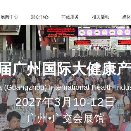
展商中心
观众中心
商旅服务
相关活动
媒体
35届广州国际大健康
 (Guangzhou) International Health Indu
2027年3月10-12日
广州•广交会展馆