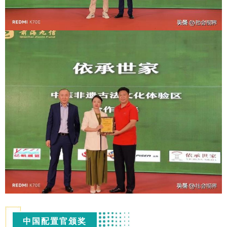
中国配置官颁奖