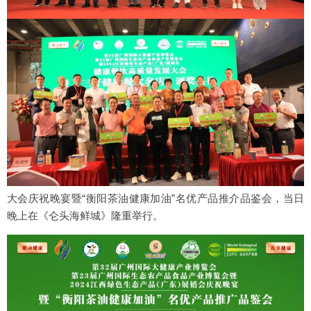
大会庆祝晚宴暨“衡阳茶油健康加油”名优产品推介品鉴会，当日
晚上在《仑头海鲜城》隆重举行。