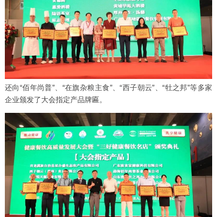
还向“佰年尚普”、“在旗杂粮主食”、“西子朝云”、“牡之邦”等多家
企业颁发了大会指定产品牌匾。