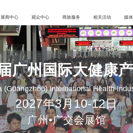
展商中心
观众中心
商旅服务
相关活动
媒体
35届广州国际大健康
 (Guangzhou) International Health Indu
2027年3月10-12日
广州•广交会展馆