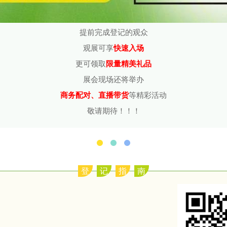
提前完成登记的观众
观展可享
快速入场
更可领取
限量精美礼品
展会现场还将举办
商务配对、直播带货
等精彩活动
敬请期待！！！
登
记
指
南