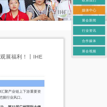
联系我们
媒体中心
展会新闻
行业资讯
合作媒体
展会视频
重观展福利！丨IHE
024汇聚产业链上下游重要资
把握行业风口。
趋势，
第32届广州国际大健