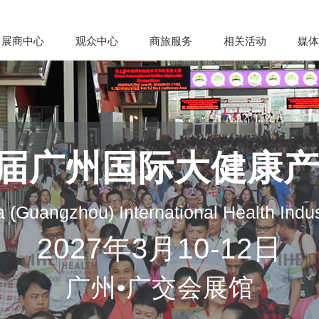
展商中心
观众中心
商旅服务
相关活动
媒体
35届广州国际大健康
 (Guangzhou) International Health Indu
2027年3月10-12日
广州•广交会展馆