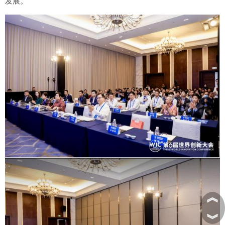
发展。
︽
︾