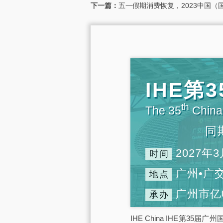
下一篇：
五一假期消费恢复，2023中国（
IHE
th
The 35
China 
同
2027年3
时间
广州•广
地点
广州市亿
承办
IHE China IHE第3