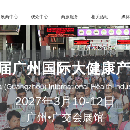
展商中心
观众中心
商旅服务
相关活动
媒体
35届广州国际大健康
 (Guangzhou) International Health Indu
2027年3月10-12日
广州•广交会展馆