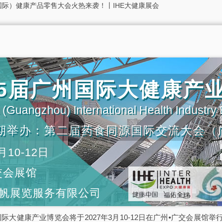
国际）健康产品零售大会火热来袭！丨IHE大健康展会
第35届广州国际大健康产
(Guangzhou) International Health Industry
期举办：第二届药食同源国际交流大会（
月10-12日
交会展馆
帆展览服务有限公司
5届广州国际大健康产业博览会将于2027年3月10-12日在广州•广交会