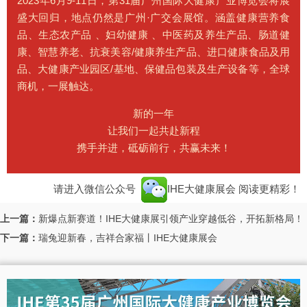
2023年6月9-11日，第31届广州国际大健康产业博览会将展
盛大回归，地点仍然是广州·广交会展馆。涵盖健康营养食
品、生态农产品 、妇幼健康 、中医药及养生产品、肠道健
康、智慧养老、抗衰美容/健康养生产品、进口健康食品及用
品、大健康产业园区/基地、保健品包装及生产设备等，全球
商机，一展触达。
新的一年
让我们一起共赴新程
携手并进，砥砺前行，共赢未来！
请进入微信公众号
IHE大健康展会
阅读更精彩！
上一篇：
新爆点新赛道！IHE大健康展引领产业穿越低谷，开拓新格局！
下一篇：
瑞兔迎新春，吉祥合家福丨IHE大健康展会