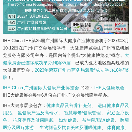
IHE China IHE第35届广州国际大健康产业博览会将于2027年3月
10-12日在广州•广交会展馆举行，大健康博览会由广州市亿帆展
览服务有限公司主办，是国内首个提出“大健康博览会”概念。
大
健康展会已连续成功举办到第35届
，已成为亚太地区颇具规模的
大健康博览会，
2023年荣获广州市商务局颁发“成功举办18年”奖
牌
！。
IHE China 广州国际大健康产业博览会
简称：
IHE大健康展会
，
IHE大健康展会每年6月份在广州·广交会展馆隆重举办。
IHE大健康展会包含：
健康食品及营养补充剂
、
进口健康食品及
用品
、
氢健康产品及高端水
、
智慧养老/健康管理
、
家庭医疗设
备
、
抗衰美容及健康睡眠
、
妇幼健康
、
益生菌/肠道健康
、
跨境
医疗及医疗旅游
、
生物制品及抗衰美容及睡眠健康
、
体育健康
、