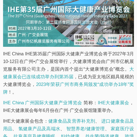
IHE China IHE第35届广州国际大健康产业博览会将于2027年3月
10-12日在广州•广交会展馆举行，大健康博览会由广州市亿帆展
览服务有限公司主办，是国内首个提出“大健康博览会”概念。
大
健康展会已连续成功举办到第35届
，已成为亚太地区颇具规模的
大健康博览会，
2023年荣获广州市商务局颁发“成功举办18年”奖
牌
！。
IHE China 广州国际大健康产业博览会
简称：
IHE大健康展会
，
IHE大健康展会每年6月份在广州·广交会展馆隆重举办。
IHE大健康展会包含：
健康食品及营养补充剂
、
进口健康食品及
用品
、
氢健康产品及高端水
、
智慧养老/健康管理
、
家庭医疗设
备
、
抗衰美容及健康睡眠
、
妇幼健康
、
益生菌/肠道健康
、
跨境