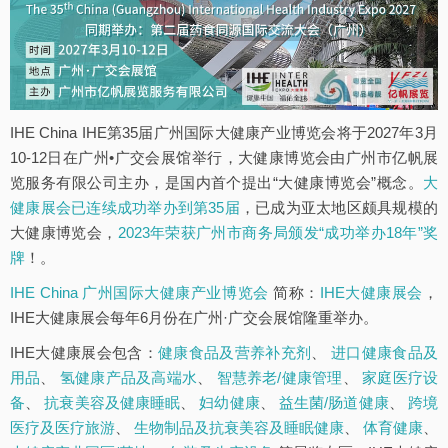
IHE China IHE第35届广州国际大健康产业博览会将于2027年3月
10-12日在广州•广交会展馆举行，大健康博览会由广州市亿帆展
览服务有限公司主办，是国内首个提出“大健康博览会”概念。
大
健康展会已连续成功举办到第35届
，已成为亚太地区颇具规模的
大健康博览会，
2023年荣获广州市商务局颁发“成功举办18年”奖
牌
！。
IHE China 广州国际大健康产业博览会
简称：
IHE大健康展会
，
IHE大健康展会每年6月份在广州·广交会展馆隆重举办。
IHE大健康展会包含：
健康食品及营养补充剂
、
进口健康食品及
用品
、
氢健康产品及高端水
、
智慧养老/健康管理
、
家庭医疗设
备
、
抗衰美容及健康睡眠
、
妇幼健康
、
益生菌/肠道健康
、
跨境
医疗及医疗旅游
、
生物制品及抗衰美容及睡眠健康
、
体育健康
、