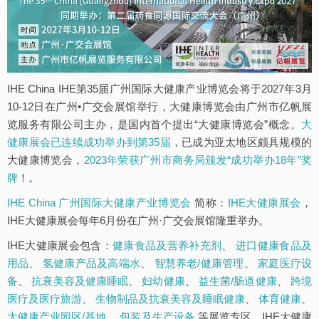
IHE China IHE第35届广州国际大健康产业博览会将于2027年3月
10-12日在广州•广交会展馆举行，大健康博览会由广州市亿帆展
览服务有限公司主办，是国内首个提出“大健康博览会”概念。
大
健康展会已连续成功举办到第35届
，已成为亚太地区颇具规模的
大健康博览会，
2023年荣获广州市商务局颁发“成功举办18年”奖
牌
！。
IHE China 广州国际大健康产业博览会
简称：
IHE大健康展会
，
IHE大健康展会每年6月份在广州·广交会展馆隆重举办。
IHE大健康展会包含：
健康食品及营养补充剂
、
进口健康食品及
用品
、
氢健康产品及高端水
、
智慧养老/健康管理
、
家庭医疗设
备
、
抗衰美容及健康睡眠
、
妇幼健康
、
益生菌/肠道健康
、
跨境
医疗及医疗旅游
、
生物制品及抗衰美容及睡眠健康
、
体育健康
、
大健康产业园区/基地
、
包装及生产设备
等展览专区。IHE大健康