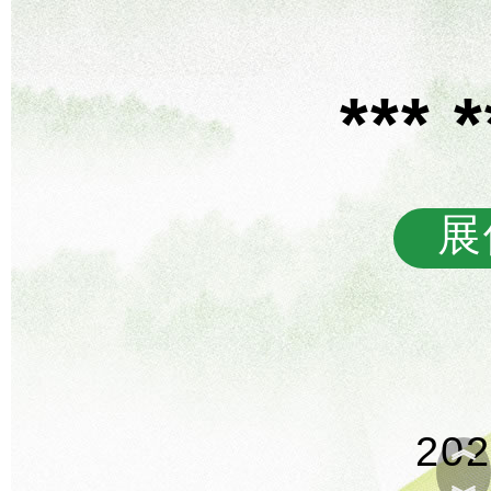
***
展
20
︽